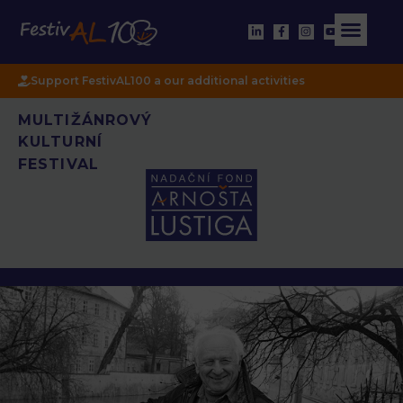
Support FestivAL100 a our additional activities
MULTIŽÁNROVÝ
KULTURNÍ
FESTIVAL