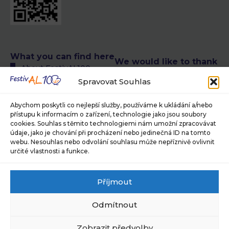
What you can find here
We would like to thank
About FestivAL100
the following authors
All FestivAL100 events
Spravovat Souhlas
of photographs
calendar
© Petra T. Růžičková,
FestivAL100 events
Abychom poskytli co nejlepší služby, používáme k ukládání a/nebo
Museum of Photography
calendar in CR
přístupu k informacím o zařízení, technologie jako jsou soubory
and Modern Visual Media in
cookies. Souhlas s těmito technologiemi nám umožní zpracovávat
FestivAL100 events
Jindřichův Hradec, ©
údaje, jako je chování při procházení nebo jedinečná ID na tomto
calendar abroad
Jaroslav Brabec, © Alan
webu. Nesouhlas nebo odvolání souhlasu může nepříznivě ovlivnit
About our team
Pajer
určité vlastnosti a funkce.
Are you interested in
For press and media
what we have in store
Sponsors and partners
Příjmout
for you?
Subscribe to our
Sign up for our newsletter
newsletter
Odmítnout
and stay one step ahead.
Cookies Policy (EU)
Privacy Policy
Subscribe
Zobrazit předvolby