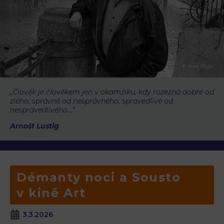
© Alan Pajer
„Člověk je člověkem jen v okamžiku, kdy rozezná dobré od
zlého, správné od nesprávného, spravedlivé od
nespravedlivého…”
Arnošt Lustig
Démanty noci a Sousto
v kině Art
3.3.2026