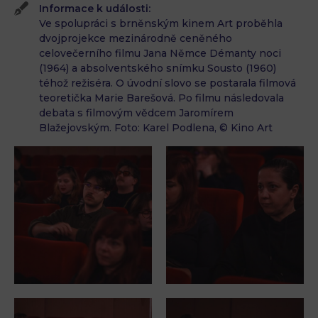
Informace k události:
Ve spolupráci s brněnským kinem Art proběhla
dvojprojekce mezinárodně ceněného
celovečerního filmu Jana Němce Démanty noci
(1964) a absolventského snímku Sousto (1960)
téhož režiséra. O úvodní slovo se postarala filmová
teoretička Marie Barešová. Po filmu následovala
debata s filmovým vědcem Jaromírem
Blažejovským. Foto: Karel Podlena, © Kino Art