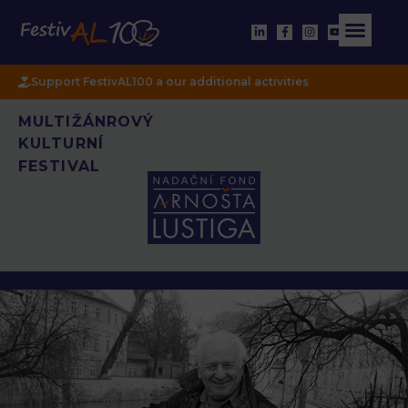
Support FestivAL100 a our additional activities
MULTIŽÁNROVÝ
KULTURNÍ
FESTIVAL