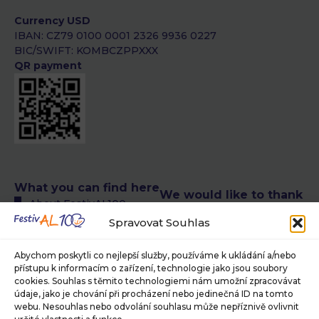
Currency USD
IBAN: CZ79 0100 0001 2326 9936 0227
BIC/SWIFT: KOMBCZPPXXX
QR payment
What you can find here
We would like to thank
About FestivAL100
the following authors
All FestivAL100 events
Spravovat Souhlas
of photographs
calendar
© Petra T. Růžičková,
FestivAL100 events
Abychom poskytli co nejlepší služby, používáme k ukládání a/nebo
Museum of Photography
přístupu k informacím o zařízení, technologie jako jsou soubory
calendar in CR
and Modern Visual Media in
cookies. Souhlas s těmito technologiemi nám umožní zpracovávat
FestivAL100 events
Jindřichův Hradec, ©
údaje, jako je chování při procházení nebo jedinečná ID na tomto
calendar abroad
Jaroslav Brabec, © Alan
webu. Nesouhlas nebo odvolání souhlasu může nepříznivě ovlivnit