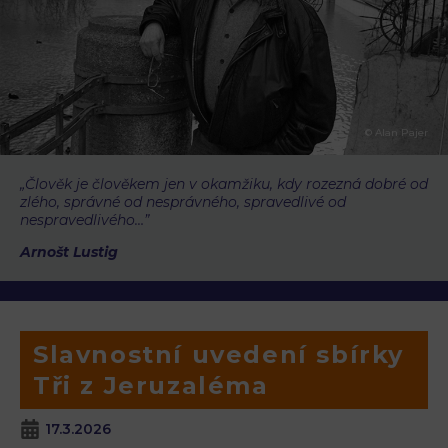
© Alan Pajer
„Člověk je člověkem jen v okamžiku, kdy rozezná dobré od
zlého, správné od nesprávného, spravedlivé od
nespravedlivého…”
Arnošt Lustig
Slavnostní uvedení sbírky
Tři z Jeruzaléma
17.3.2026