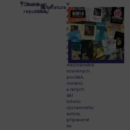
V
Česká
Praha
Svět
Literatura
sále
republika,
knihy
Arnošta
Lustiga
proběhne
prezentace
nové
jubilejní
edice
vybraných
mezinárodně
oceněných
povídek,
románů
a raných
děl
tohoto
významného
autora,
připravené
ke