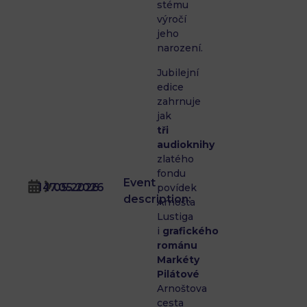
stému
výročí
jeho
narození.
Jubilejní
edice
zahrnuje
jak
tři
audioknihy
zlatého
fondu
Event
14.05.2026
17.05.2026
povídek
description:
Arnošta
Lustiga
i
grafického
románu
Markéty
Pilátové
Arnoštova
cesta