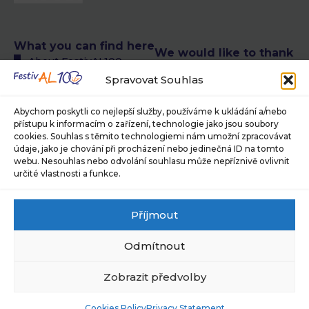
What you can find here
We would like to thank
About FestivAL100
the following authors
All FestivAL100 events
Spravovat Souhlas
of photographs
calendar
© Petra T. Růžičková,
FestivAL100 events
Abychom poskytli co nejlepší služby, používáme k ukládání a/nebo
Museum of Photography
přístupu k informacím o zařízení, technologie jako jsou soubory
calendar in CR
and Modern Visual Media in
cookies. Souhlas s těmito technologiemi nám umožní zpracovávat
FestivAL100 events
Jindřichův Hradec, ©
údaje, jako je chování při procházení nebo jedinečná ID na tomto
calendar abroad
Jaroslav Brabec, © Alan
webu. Nesouhlas nebo odvolání souhlasu může nepříznivě ovlivnit
About our team
Pajer
určité vlastnosti a funkce.
Are you interested in
For press and media
what we have in store
Sponsors and partners
Příjmout
for you?
Subscribe to our
Sign up for our newsletter
newsletter
Odmítnout
and stay one step ahead.
Cookies Policy (EU)
Privacy Policy
Subscribe
Zobrazit předvolby
newsletter
Cookies Policy
Privacy Statement