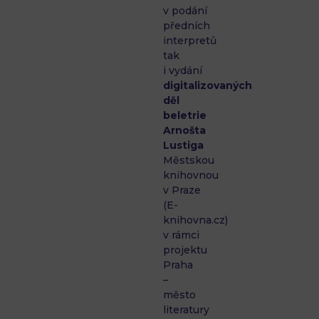
v podání
předních
interpretů
tak
i vydání
digitalizovaných
děl
beletrie
Arnošta
Lustiga
Městskou
knihovnou
v Praze
(E-
knihovna.cz)
v rámci
projektu
Praha
–
město
literatury