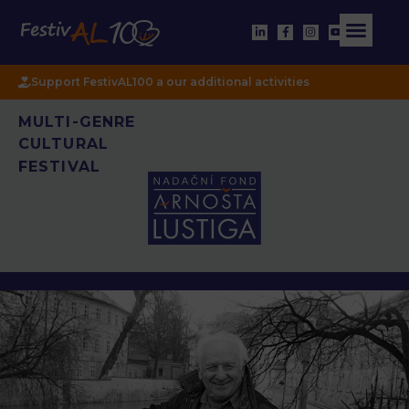
Support FestivAL100 a our additional activities
MULTI-GENRE
CULTURAL
FESTIVAL