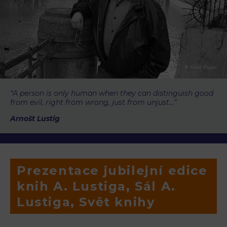
© Alan Pajer
“A person is only human when they can distinguish good
from evil, right from wrong, just from unjust…”
Arnošt Lustig
Prezentace jubilejní edice
knih A. Lustiga, Sál A.
Lustiga, Svět knihy