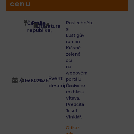
cenu
Poslechněte
Česká
Praha
Literatura
si
republika,
Lustigův
román
Krásné
zelené
oči
na
webovém
Event
portálu
13.05.2026
06.07.2026
description:
Českého
rozhlasu
Vltava.
Předčítá
Josef
Vinklář.
Odkaz
zde