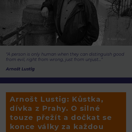
© Alan Pajer
“A person is only human when they can distinguish good
from evil, right from wrong, just from unjust…”
Arnošt Lustig
Arnošt Lustig: Kůstka,
dívka z Prahy. O silné
touze přežít a dočkat se
konce války za každou