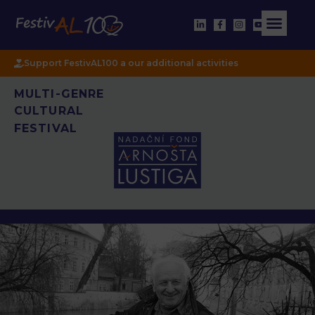
Support FestivAL100 a our additional activities
MULTI-GENRE
CULTURAL
FESTIVAL