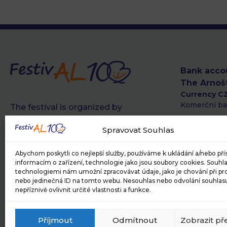
Bank acco
The Arnoš
Currency C
Komerční ba
The festival is organized by
The Arnošt Lustig Foundation
Currency E
Spravovat Souhlas
IBAN: CZ74 
BIC/SWIFT:
Abychom poskytli co nejlepší služby, používáme k ukládání a/nebo pří
Currency U
informacím o zařízení, technologie jako jsou soubory cookies. Souhla
Organisation ID: 09549609
technologiemi nám umožní zpracovávat údaje, jako je chování při p
IBAN: CZ79 
nebo jedinečná ID na tomto webu. Nesouhlas nebo odvolání souhla
BIC/SWIFT:
nepříznivě ovlivnit určité vlastnosti a funkce.
Address: Drtinova 557/10, Prague 5
QR payme
Phone: (+420) 776 813 139, (+41)
Příjmout
Odmítnout
Zobrazit př
79 477 3206