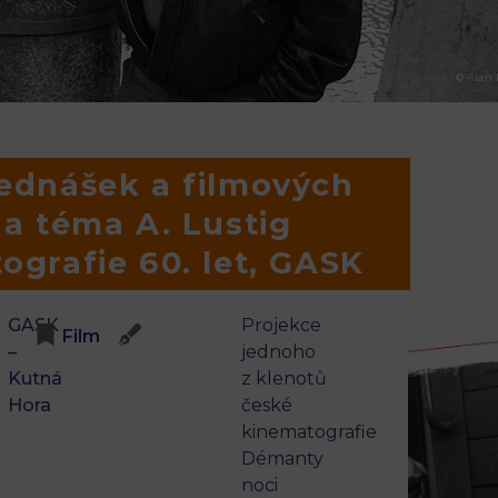
© Alan 
ednášek a filmových
na téma A. Lustig
ografie 60. let, GASK
GASK
Projekce
Film
–
jednoho
Kutná
z klenotů
Hora
české
kinematografie
Démanty
noci