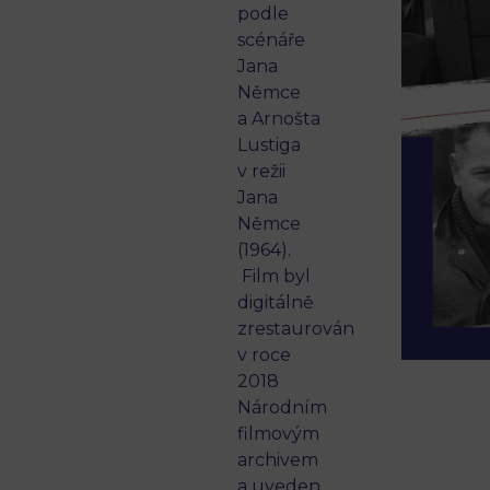
podle
scénáře
Jana
Němce
a Arnošta
Lustiga
v režii
Jana
Němce
(1964).
Film byl
digitálně
zrestaurován
v roce
2018
Národním
filmovým
archivem
a uveden