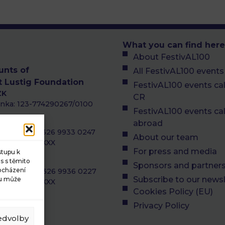
What you can find here
About FestivAL100
unts of
All FestivAL100 events
t Lustig Foundation
FestivAL100 events cal
ZK
CR
nka: 123-774290267/0100
FestivAL100 events ca
UR
abroad
0100 0001 2326 9933 0247
About our team
 KOMBCZPPXXX
For press and media
stupu k
SD
s s těmito
Sponsors and partner
rocházení
0100 0001 2326 9936 0227
Subscribe to our newsl
su může
 KOMBCZPPXXX
Cookies Policy (EU)
nt
Privacy Policy
edvolby