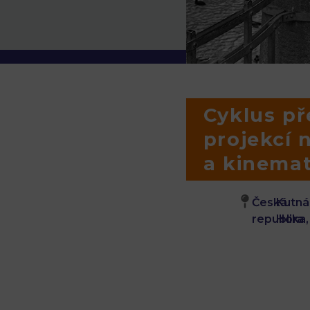
Cyklus př
projekcí 
a kinemat
Česká
Kutná
republika,
Hora