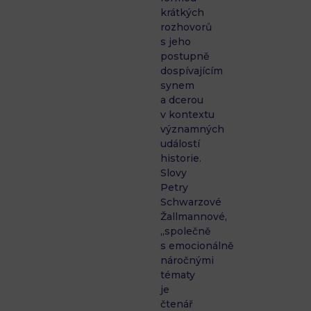
krátkých
rozhovorů
s jeho
postupně
dospívajícím
synem
a dcerou
v kontextu
významných
událostí
historie.
Slovy
Petry
Schwarzové
Žallmannové,
„společně
s emocionálně
náročnými
tématy
je
čtenář