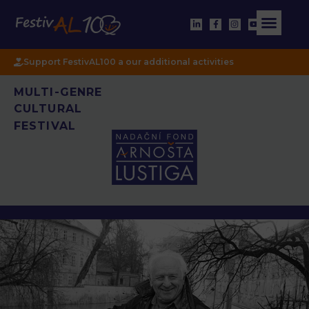
Support FestivAL100 a our additional activities
MULTI-GENRE
CULTURAL
FESTIVAL