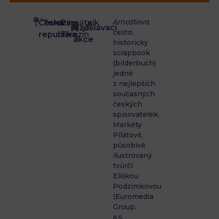
Arnoštova
Česká
Terezín
Památník
Vzdělávací
cesta
,
republika,
Terezín
akce
historický
scrapbook
(bilderbuch)
jedné
z nejlepších
současných
českých
spisovatelek,
Markéty
Pilátové,
působivě
ilustrovaný
tvůrčí
Eliškou
Podzimkovou
(Euromedia
Group,
a.s.