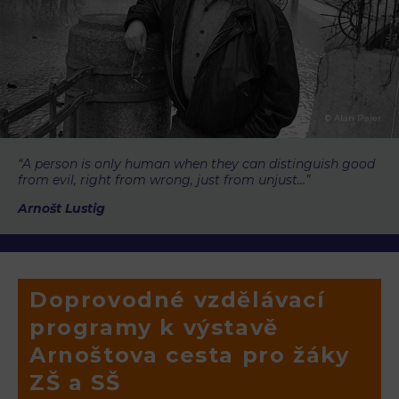
© Alan Pajer
“A person is only human when they can distinguish good
from evil, right from wrong, just from unjust…”
Arnošt Lustig
Doprovodné vzdělávací
programy k výstavě
Arnoštova cesta pro žáky
ZŠ a SŠ