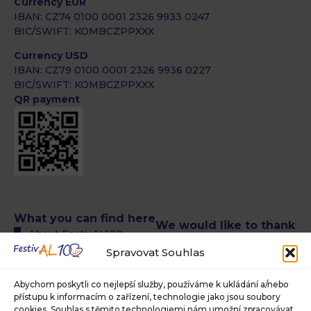
Currency EUR
IBAN: CZ74 0100 0001 2326 9933 0247
BIC/SWIFT: KOMBCZPPXXX
Currency USD
IBAN: CZ79 0100 0001 2326 9936 0227
BIC/SWIFT: KOMBCZPPXXX
QR payment
What you can find here
We would like to thank
About FestivAL100
the following authors
All FestivAL100 events
Spravovat Souhlas
of photographs
calendar
© Petra T. Růžičková,
FestivAL100 events
Abychom poskytli co nejlepší služby, používáme k ukládání a/nebo
Museum of Photography
přístupu k informacím o zařízení, technologie jako jsou soubory
calendar in CR
and Modern Visual Media in
cookies. Souhlas s těmito technologiemi nám umožní zpracovávat