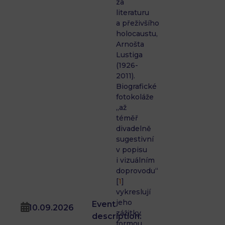
za
literaturu
a přeživšího
holocaustu,
Arnošta
Lustiga
(1926-
2011).
Biografické
fotokoláže
„až
téměř
divadelně
sugestivní
v popisu
i vizuálním
doprovodu“
[
1
]
vykreslují
jeho
Event
10.09.2026
zážitky
description:
formou