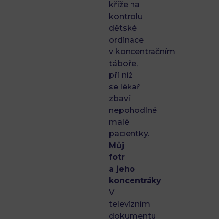
kříže na
kontrolu
dětské
ordinace
v koncentračním
táboře,
při níž
se lékař
zbaví
nepohodlné
malé
pacientky.
Můj
fotr
a jeho
koncentráky
V
televizním
dokumentu