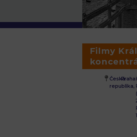
Filmy Král
koncentr
Česká
Praha
republika,