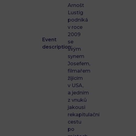
Arnošt
Lustig
podniká
v roce
2009
Event
se
description:
svým
synem
Josefem,
filmařem
žijícím
v USA,
a jedním
z vnuků
jakousi
rekapitulační
cestu
po