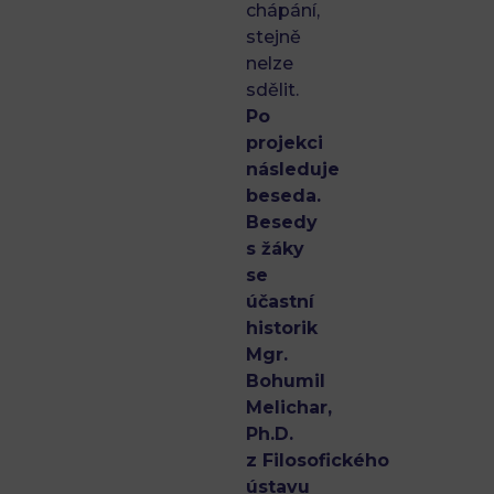
chápání,
stejně
nelze
sdělit.
Po
projekci
následuje
beseda.
Besedy
s žáky
se
účastní
historik
Mgr.
Bohumil
Melichar,
Ph.D.
z Filosofického
ústavu