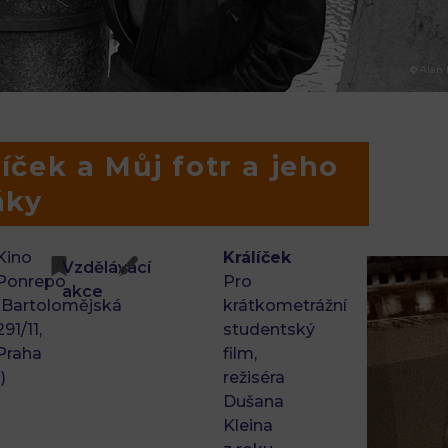
© Alan 
íček a Můj fotr a jeho
áky
Kino
Králíček
Vzdělávací
Ponrepo
Pro
akce
(Bartolomějská
krátkometrážní
291/11,
studentský
Praha
film,
1)
režiséra
Dušana
Kleina