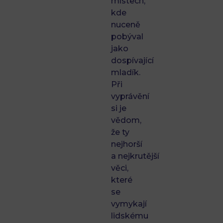
místech,
kde
nuceně
pobýval
jako
dospívající
mladík.
Při
vyprávění
si je
vědom,
že ty
nejhorší
a nejkrutější
věci,
které
se
vymykají
lidskému