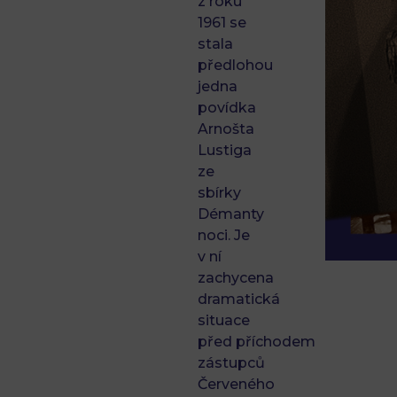
z roku
1961 se
stala
předlohou
jedna
povídka
Arnošta
Lustiga
ze
sbírky
Démanty
noci. Je
v ní
zachycena
dramatická
situace
před příchodem
zástupců
Červeného