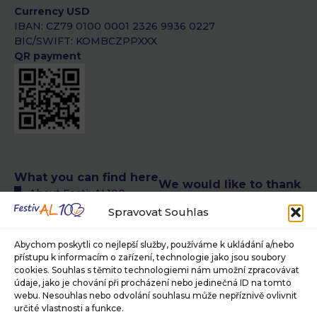
Currency USD
IBAN: CZ79 0100 0001 2326 9936 0227
BIC/SWIFT: KOMBCZPPXXX
QR payment
What you can find here
We would like to thank
About FestivAL100
the following authors
All FestivAL100 events
Spravovat Souhlas
of photographs
calendar
© Petra T. Růžičková,
FestivAL100 events
Abychom poskytli co nejlepší služby, používáme k ukládání a/nebo
Museum of Photography
calendar in CR
přístupu k informacím o zařízení, technologie jako jsou soubory
and Modern Visual Media in
cookies. Souhlas s těmito technologiemi nám umožní zpracovávat
FestivAL100 events
Jindřichův Hradec, ©
údaje, jako je chování při procházení nebo jedinečná ID na tomto
calendar abroad
Jaroslav Brabec, © Alan
webu. Nesouhlas nebo odvolání souhlasu může nepříznivě ovlivnit
About our team
Pajer
určité vlastnosti a funkce.