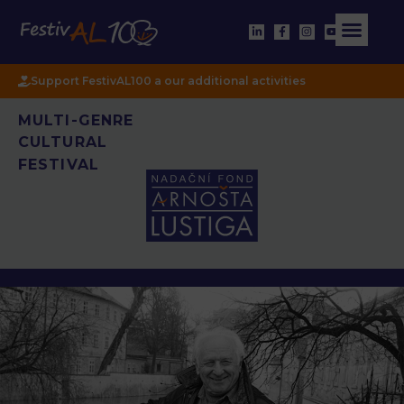
Support FestivAL100 a our additional activities
MULTI-GENRE
CULTURAL
FESTIVAL