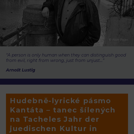
© Alan Pajer
“A person is only human when they can distinguish good
from evil, right from wrong, just from unjust…”
Arnošt Lustig
Hudebně-lyrické pásmo
Kantáta – tanec šílených
na Tacheles Jahr der
juedischen Kultur in