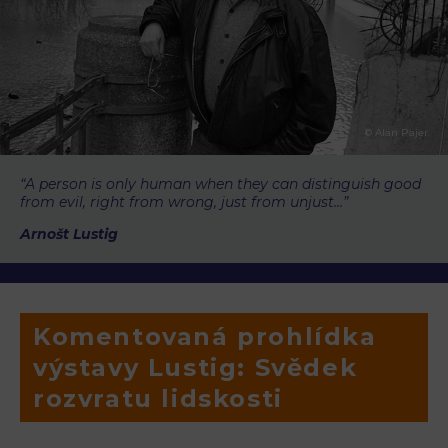
© Alan Pajer
“A person is only human when they can distinguish good
from evil, right from wrong, just from unjust…”
Arnošt Lustig
Komentovaná prohlídka
výstavy Lustig: Svědek
rozvratu lidskosti