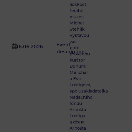
lidskosti
ředitel
muzea
Michal
Stehlík.
Výstavou
vás
Event
16.06.2026
poté
description:
provedou
kurátor
Bohumil
Melichar
a Eva
Lustigová,
spoluzakladatelka
Nadačního
fondu
Arnošta
Lustiga
a dcera
Arnošta