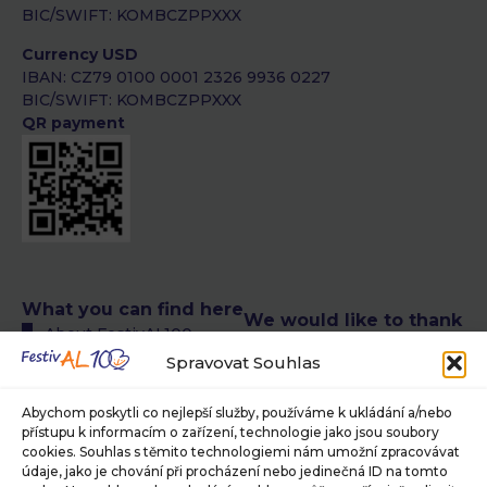
BIC/SWIFT: KOMBCZPPXXX
Currency USD
IBAN: CZ79 0100 0001 2326 9936 0227
BIC/SWIFT: KOMBCZPPXXX
QR payment
What you can find here
We would like to thank
About FestivAL100
the following authors
All FestivAL100 events
Spravovat Souhlas
of photographs
calendar
© Petra T. Růžičková,
FestivAL100 events
Abychom poskytli co nejlepší služby, používáme k ukládání a/nebo
Museum of Photography
calendar in CR
přístupu k informacím o zařízení, technologie jako jsou soubory
and Modern Visual Media in
cookies. Souhlas s těmito technologiemi nám umožní zpracovávat
FestivAL100 events
Jindřichův Hradec, ©
údaje, jako je chování při procházení nebo jedinečná ID na tomto
calendar abroad