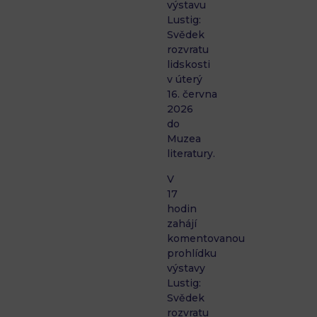
výstavu
Lustig:
Svědek
rozvratu
lidskosti
v úterý
16. června
2026
do
Muzea
literatury.
V
17
hodin
zahájí
komentovanou
prohlídku
výstavy
Lustig:
Svědek
rozvratu