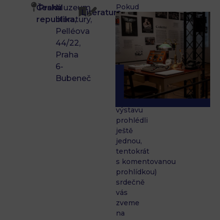
Pokud
Česká
Praha
Muzeum
Literatura
jste
republika,
literatury,
nestihli
Pelléova
dorazit
44/22,
na
Praha
vernisáž
6-
(nebo
Bubeneč
byste
si
rádi
výstavu
prohlédli
ještě
jednou,
tentokrát
s komentovanou
prohlídkou)
srdečně
vás
zveme
na