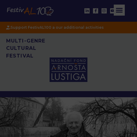
Support FestivAL100 a our additional activities
MULTI-GENRE
CULTURAL
FESTIVAL