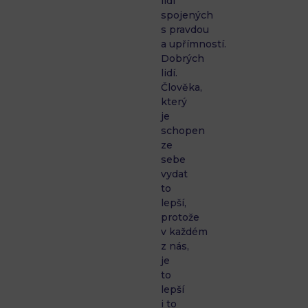
lidí
spojených
s pravdou
a upřímností.
Dobrých
lidí.
Člověka,
který
je
schopen
ze
sebe
vydat
to
lepší,
protože
v každém
z nás,
je
to
lepší
i to