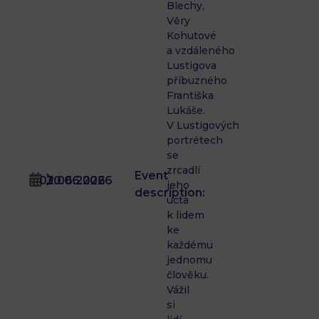
Blechy,
Věry
Kohutové
a vzdáleného
Lustigova
příbuzného
Františka
Lukáše.
V Lustigových
portrétech
se
zrcadlí
Event
02.06.2026
30.06.2026
jeho
description:
úcta
k lidem
ke
každému
jednomu
člověku.
Vážil
si