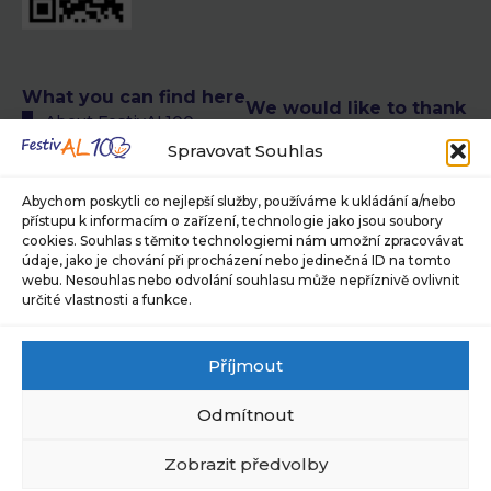
What you can find here
We would like to thank
About FestivAL100
the following authors
All FestivAL100 events
Spravovat Souhlas
of photographs
calendar
© Petra T. Růžičková,
FestivAL100 events
Abychom poskytli co nejlepší služby, používáme k ukládání a/nebo
Museum of Photography
přístupu k informacím o zařízení, technologie jako jsou soubory
calendar in CR
and Modern Visual Media in
cookies. Souhlas s těmito technologiemi nám umožní zpracovávat
FestivAL100 events
Jindřichův Hradec, ©
údaje, jako je chování při procházení nebo jedinečná ID na tomto
calendar abroad
Jaroslav Brabec, © Alan
webu. Nesouhlas nebo odvolání souhlasu může nepříznivě ovlivnit
About our team
Pajer
určité vlastnosti a funkce.
Are you interested in
For press and media
what we have in store
Sponsors and partners
Příjmout
for you?
Subscribe to our
Sign up for our newsletter
newsletter
Odmítnout
and stay one step ahead.
Cookies Policy (EU)
Privacy Policy
Subscribe
Zobrazit předvolby
newsletter