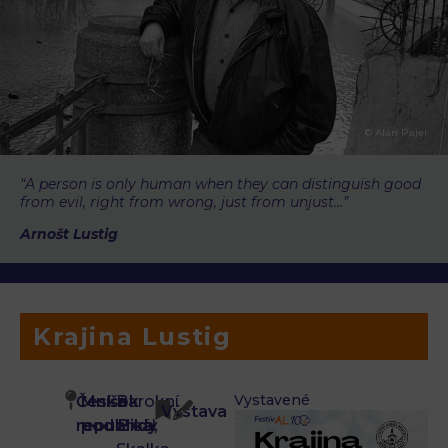
© Alan Pajer
“A person is only human when they can distinguish good
from evil, right from wrong, just from unjust…”
Arnošt Lustig
Krajina Lustig
Vystavené
Česká
Mníšek
Barokní
Výstava
fotografie
republika,
pod Brdy
areál
a karikatury