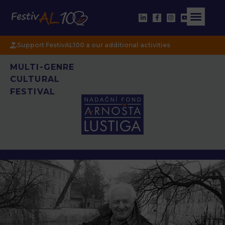
Support FestivAL100 a our additional activities
MULTI-GENRE
CULTURAL
FESTIVAL