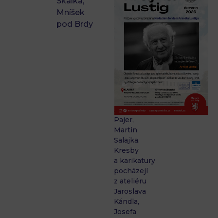
Skalka,
vytvořili
Mníšek
renomovaní
pod Brdy
čeští
umělci.
Fotografie
Petra
T.
Růžičková,
Jaroslav
Brabec,
Alan
Pajer,
Martin
Salajka.
Kresby
a karikatury
pocházejí
z ateliéru
Jaroslava
Kándla,
Josefa