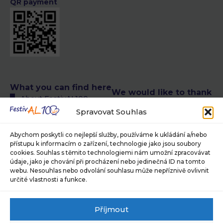
QR payment
What you can find here
We would like to thank
About FestivAL100
the following authors
All FestivAL100 events
Spravovat Souhlas
of photographs
calendar
© Petra T. Růžičková,
FestivAL100 events
Abychom poskytli co nejlepší služby, používáme k ukládání a/nebo
Museum of Photography
přístupu k informacím o zařízení, technologie jako jsou soubory
calendar in CR
and Modern Visual Media in
cookies. Souhlas s těmito technologiemi nám umožní zpracovávat
FestivAL100 events
Jindřichův Hradec, ©
údaje, jako je chování při procházení nebo jedinečná ID na tomto
calendar abroad
Jaroslav Brabec, © Alan
webu. Nesouhlas nebo odvolání souhlasu může nepříznivě ovlivnit
About our team
Pajer
určité vlastnosti a funkce.
Are you interested in
For press and media
what we have in store
Sponsors and partners
Příjmout
for you?
Subscribe to our