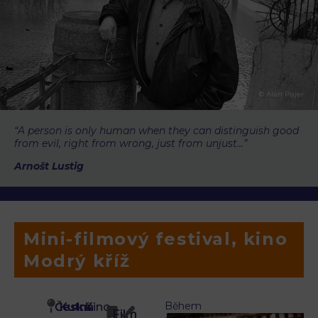
© Alan Pajer
“A person is only human when they can distinguish good
from evil, right from wrong, just from unjust…”
Arnošt Lustig
Mini-filmový festival, kino
Modrý kříž
Během
Česká
Kutná
Kino
Film