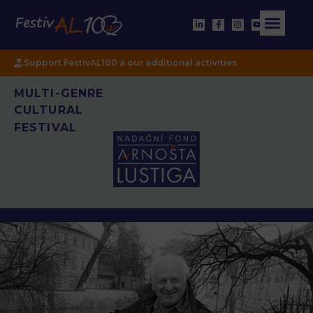
Support FestivAL100 a our additional activities
MULTI-GENRE
CULTURAL
FESTIVAL