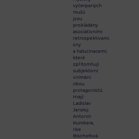
vyčerpaných
mužů
jsou
prokládány
asociativními
retrospektivami,
sny
a halucinacemi,
které
zpřítomňují
subjektivní
vnímání
obou
protagonistů.
Hrají:
Ladislav
Janský,
Antonín
Kumbera,
Ilse
Bischofová.