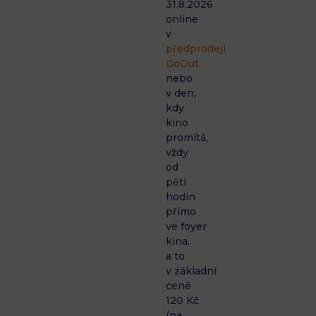
31.8.2026
online
v
předprodeji
GoOut
nebo
v den,
kdy
kino
promítá,
vždy
od
pěti
hodin
přímo
ve foyer
kina,
a to
v základní
ceně
120 Kč
(na