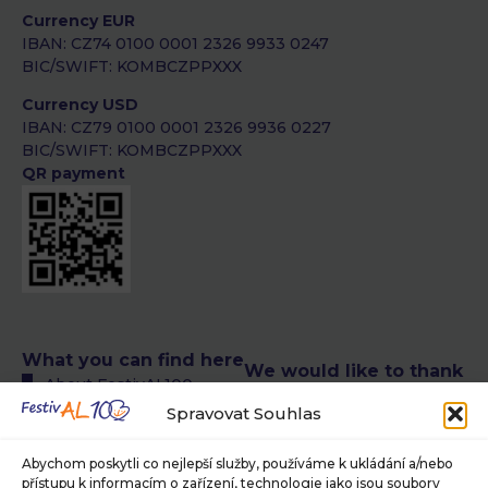
Currency EUR
IBAN: CZ74 0100 0001 2326 9933 0247
BIC/SWIFT: KOMBCZPPXXX
Currency USD
IBAN: CZ79 0100 0001 2326 9936 0227
BIC/SWIFT: KOMBCZPPXXX
QR payment
What you can find here
We would like to thank
About FestivAL100
the following authors
All FestivAL100 events
Spravovat Souhlas
of photographs
calendar
© Petra T. Růžičková,
FestivAL100 events
Abychom poskytli co nejlepší služby, používáme k ukládání a/nebo
Museum of Photography
calendar in CR
přístupu k informacím o zařízení, technologie jako jsou soubory