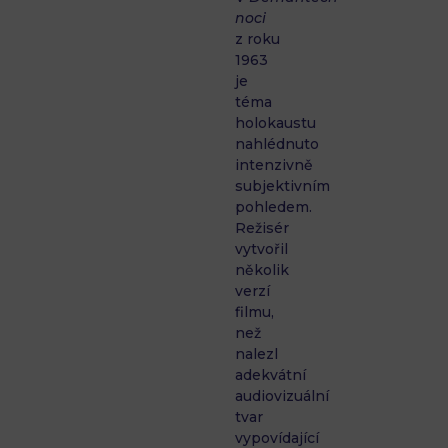
noci
z roku
1963
je
téma
holokaustu
nahlédnuto
intenzivně
subjektivním
pohledem.
Režisér
vytvořil
několik
verzí
filmu,
než
nalezl
adekvátní
audiovizuální
tvar
vypovídající