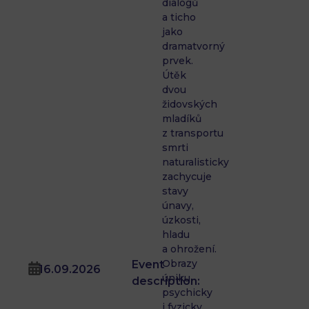
dialogů
a ticho
jako
dramatvorný
prvek.
Útěk
dvou
židovských
mladíků
z transportu
smrti
naturalisticky
zachycuje
stavy
únavy,
úzkosti,
hladu
a ohrožení.
Obrazy
Event
16.09.2026
úniku
description:
psychicky
i fyzicky