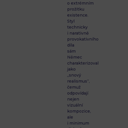
o extrémním
prožitku
existence.
Styl
technicky
i narativně
provokativního
díla
sám
Němec
charakterizoval
jako
„snový
realismus“,
čemuž
odpovídají
nejen
vizuální
kompozice,
ale
i minimum