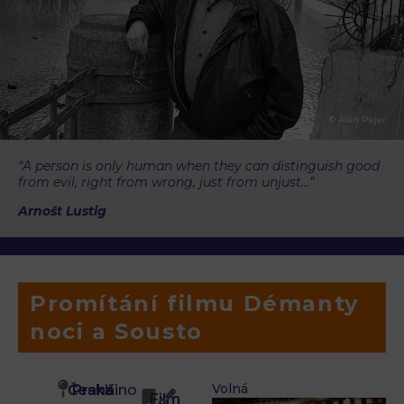
© Alan Pajer
“A person is only human when they can distinguish good
from evil, right from wrong, just from unjust…”
Arnošt Lustig
Promítání filmu Démanty
noci a Sousto
Volná
Česká
Praha
Kino
Film