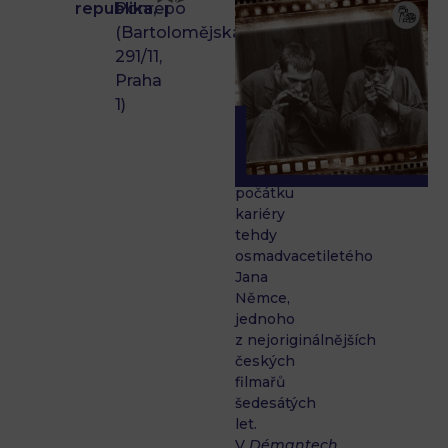
adaptace
republika,
Ponrepo
povídky
(Bartolomějská
Arnošta
291/11,
Lustiga
Praha
Tma
1)
nemá
stín
stála
na
počátku
kariéry
tehdy
osmadvacetiletého
Jana
Němce,
jednoho
z nejoriginálnějších
českých
filmařů
šedesátých
let.
V
Démantech