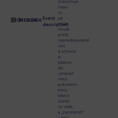
znázorňuje
nejen
to,
Event
jak
10.01.2026
31.05.2026
může
description:
člověk
přežít
nepředstavitelné
věci
a uchovat
si
lidskost,
ale
i propast
mezi
pokrokem,
který
lidstvo
učinilo
ve vědě,
a „zaostalostí“
v tom,