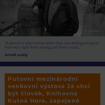
© Alan Pajer
“A person is only human when they can distinguish good
from evil, right from wrong, just from unjust…”
Arnošt Lustig
Putovní mezinárodní
venkovní výstava Já chci
být člověk, Knihovna
Kutná Hora, zapojené