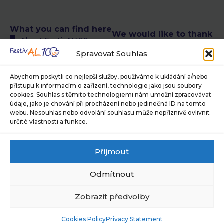
What you can find here
We would like to thank
About FestivAL100
the following authors
All FestivAL100 events
Spravovat Souhlas
of photographs
calendar
© Petra T. Růžičková,
FestivAL100 events
Abychom poskytli co nejlepší služby, používáme k ukládání a/nebo
Museum of Photography
calendar in CR
přístupu k informacím o zařízení, technologie jako jsou soubory
and Modern Visual Media in
cookies. Souhlas s těmito technologiemi nám umožní zpracovávat
FestivAL100 events
Jindřichův Hradec, ©
údaje, jako je chování při procházení nebo jedinečná ID na tomto
calendar abroad
Jaroslav Brabec, © Alan
webu. Nesouhlas nebo odvolání souhlasu může nepříznivě ovlivnit
About our team
Pajer
určité vlastnosti a funkce.
Are you interested in
For press and media
what we have in store
Sponsors and partners
Příjmout
for you?
Subscribe to our
Sign up for our newsletter
newsletter
Odmítnout
and stay one step ahead.
Cookies Policy (EU)
Privacy Policy
Subscribe
Zobrazit předvolby
newsletter
Cookies Policy
Privacy Statement