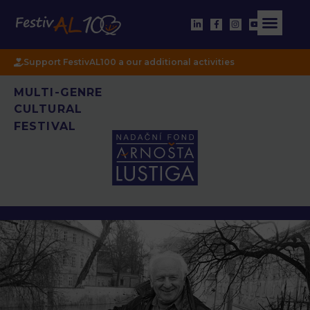
Support FestivAL100 a our additional activities
MULTI-GENRE
CULTURAL
FESTIVAL