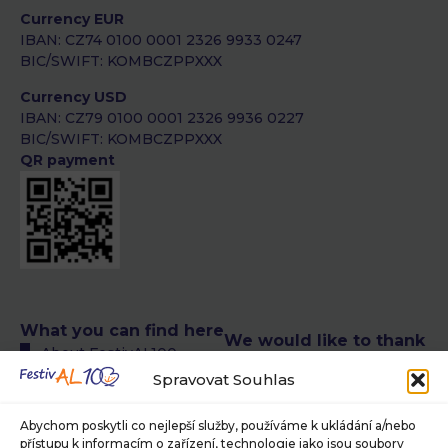
Currency EUR
IBAN: CZ74 0100 0001 2326 9933 0247
BIC/SWIFT: KOMBCZPPXXX
Currency USD
IBAN: CZ79 0100 0001 2326 9936 0227
BIC/SWIFT: KOMBCZPPXXX
QR payment
What you can find here
We would like to thank
About FestivAL100
the following authors
All FestivAL100 events
Spravovat Souhlas
of photographs
calendar
© Petra T. Růžičková,
FestivAL100 events
Abychom poskytli co nejlepší služby, používáme k ukládání a/nebo
Museum of Photography
přístupu k informacím o zařízení, technologie jako jsou soubory
calendar in CR