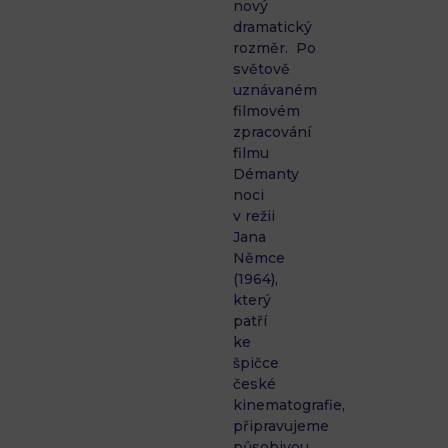
nový
dramatický
rozměr. Po
světově
uznávaném
filmovém
zpracování
filmu
Démanty
noci
v režii
Jana
Němce
(1964),
který
patří
ke
špičce
české
kinematografie,
připravujeme
působivou