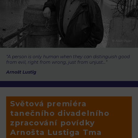
© Alan Pajer
“A person is only human when they can distinguish good
from evil, right from wrong, just from unjust…”
Arnošt Lustig
Světová premiéra
tanečního divadelního
zpracování povídky
Arnošta Lustiga Tma