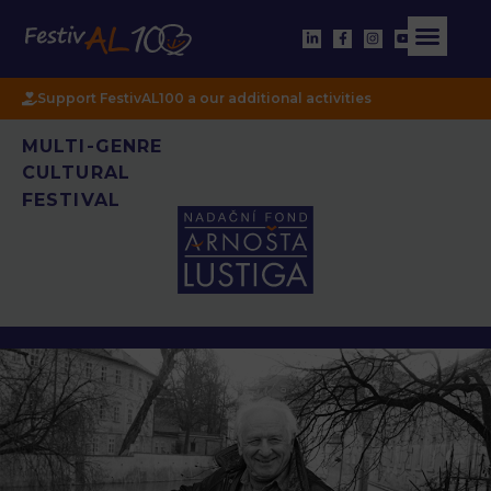
Support FestivAL100 a our additional activities
MULTI-GENRE
CULTURAL
FESTIVAL