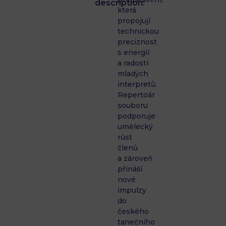
description:
která
propojují
technickou
preciznost
s energií
a radostí
mladých
interpretů.
Repertoár
souboru
podporuje
umělecký
růst
členů
a zároveň
přináší
nové
impulzy
do
českého
tanečního