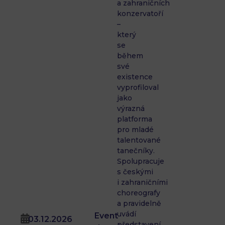
a zahraničních
konzervatoří
–
který
se
během
své
existence
vyprofiloval
jako
výrazná
platforma
pro mladé
talentované
tanečníky.
Spolupracuje
s českými
i zahraničními
choreografy
a pravidelně
uvádí
Event
03.12.2026
představení,