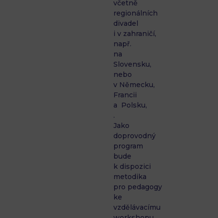
včetně
regionálních
divadel
i v zahraničí,
např.
na
Slovensku,
nebo
v Německu,
Francii
a Polsku,
.
Jako
doprovodný
program
bude
k dispozici
metodika
pro pedagogy
ke
vzdělávacímu
workshopu