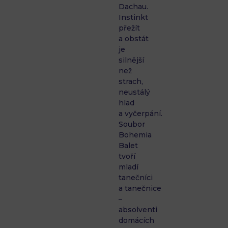
Dachau.
Instinkt
přežít
a obstát
je
silnější
než
strach,
neustálý
hlad
a vyčerpání.
Soubor
Bohemia
Balet
tvoří
mladí
tanečníci
a tanečnice
–
absolventi
domácích